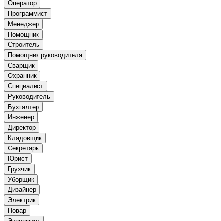
Оператор
Программист
Менеджер
Помощник
Строитель
Помощник руководителя
Сварщик
Охранник
Специалист
Руководитель
Бухгалтер
Инженер
Директор
Кладовщик
Секретарь
Юрист
Грузчик
Уборщик
Дизайнер
Электрик
Повар
Экономист