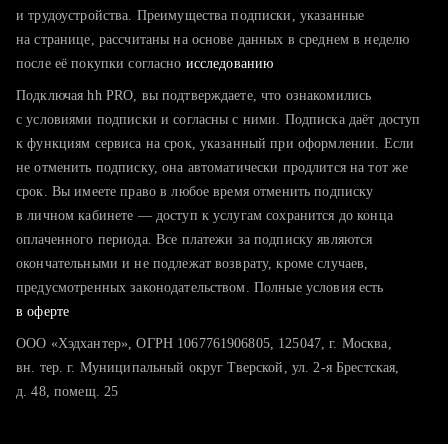
тратите много времени на поиск и вручную поднимаете
и трудоустройства. Преимущества подписки, указанные
резюме
на странице, рассчитаны на основе данных в среднем в неделю
после её покупки согласно
хотите сравнить себя с конкурентами и оценить шансы
исследованию
Подключая hh PRO, вы подтверждаете, что ознакомились
с условиями подписки и согласны с ними. Подписка даёт доступ
к функциям сервиса на срок, указанный при оформлении. Если
не отменить подписку, она автоматически продлится на тот же
срок. Вы имеете право в любое время отменить подписку
в личном кабинете — доступ к услугам сохранится до конца
оплаченного периода. Все платежи за подписку являются
окончательными и не подлежат возврату, кроме случаев,
предусмотренных законодательством. Полные условия есть
в оферте
ООО «Хэдхантер», ОГРН 1067761906805, 125047, г. Москва,
вн. тер. г. Муниципальный округ Тверской, ул. 2-я Брестская,
д. 48, помещ. 25