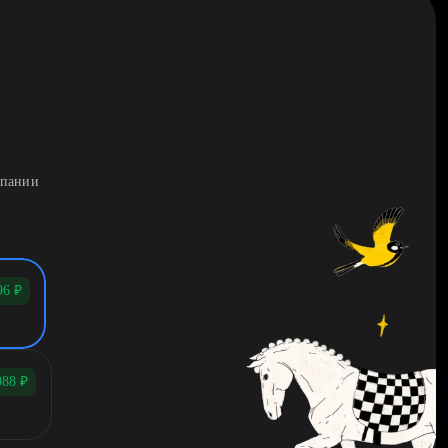
мпании
96
₽
088
₽