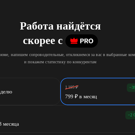
Работа найдётся
скорее
c
юме, напишем сопроводительные, откликнемся за вас в выбранные ко
и покажем статистику по конкурентам
1 195
₽
−3
еделю
799
₽
в месяц
−2 
3 месяца