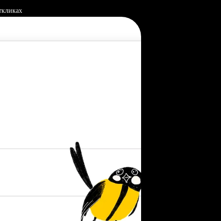
ткликах