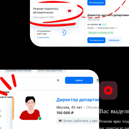
Вас выделя
Резюме ярко под
вас пригласят р