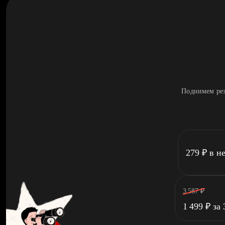
Поднимем рез
279
₽
в н
3 587
₽
1 499
₽
за 