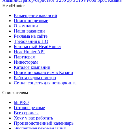
Администратор-бариста
от
3 250
до
3 510
₽
Food Spot, Казань
HeadHunter
Размещение вакансий
Поиск по резюме
О компании
Наши вакансии
Реклама на сайте
Требования к ПО
Безопасный HeadHunter
HeadHunter API
Партнерам
Инвесторам
Каталог компаний
Поиск по вакансиям в Казани
Работа рядом с метро
Сетка: соцсеть для нетворкинга
Соискателям
hh PRO
Готовое резюме
Все сервисы
Хочу у вас работать
Производственный календарь
Экспертная рекомендация