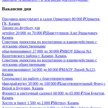
Вакансии дня
Продавец-консультант в салон Орматек
от
80 000
₽
Орматек,
ГК, Казань
Тренер по футболу для
детей
от
20 000
до
70 000
₽
Шамсутдинов Азат Ришадович,
Казань
Советник директора по воспитанию и взаимодействию с
детскими общественными
объединениями
от
27 000
до
30 000
₽
МБОУ Школа №1
Вахитовского района г. Казани, Казань
Советник директора по воспитанию и взаимодействию с
детскими общественными
организациями
от
54 000
до
60 000
₽
МАОУ Лицей №121,
Казань
Специалист по работе с благотворителями
(фандрайзер)
от
50 000
до
100 000
₽
Благотворительный Фонд с
Верой в Будущее, Казань
Флорист в цветочный салон
от
60 000
до
65 000
₽
Дом Букетов,
Казань
Хостес в бар
от
1 500
до
2 000
₽
Метрол, Казань