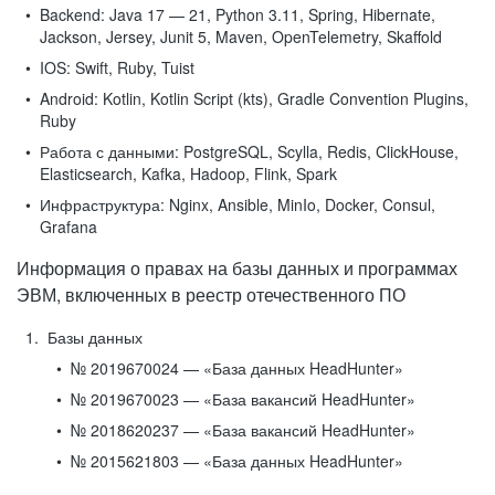
Backend:
Java 17 — 21, Python 3.11, Spring, Hibernate,
Jackson, Jersey, Junit 5, Maven, OpenTelemetry, Skaffold
IOS:
Swift, Ruby, Tuist
Android:
Kotlin, Kotlin Script (kts), Gradle Convention Plugins,
Ruby
Работа с данными:
PostgreSQL, Scylla, Redis, ClickHouse,
Elasticsearch, Kafka, Hadoop, Flink, Spark
Инфраструктура:
Nginx, Ansible, MinIo, Docker, Consul,
Grafana
Информация о правах на базы данных и программах
ЭВМ, включенных в реестр отечественного ПО
Базы данных
№ 2019670024 — «База данных HeadHunter»
№ 2019670023 — «База вакансий HeadHunter»
№ 2018620237 — «База вакансий HeadHunter»
№ 2015621803 — «База данных HeadHunter»