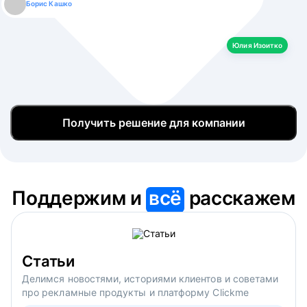
Борис Кашко
Юлия Изоитко
Александр Кулагин
Даниил Макаров
Екатерина Лазаренко
Юлия Изоитко
Получить решение для компании
Поддержим и
всё
расскажем
Статьи
Делимся новостями, историями клиентов и советами
про рекламные продукты и платформу Clickme