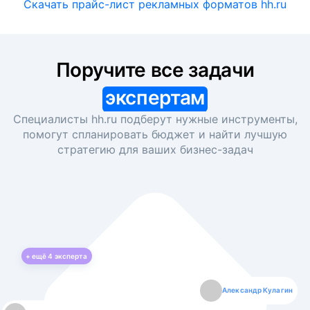
Скачать прайс-лист рекламных форматов hh.ru
Поручите все задачи
экспертам
Специалисты hh.ru подберут нужные инструменты,
помогут спланировать бюджет и найти лучшую
стратегию для ваших
бизнес-задач
+ ещё
4
эксперта
Екатерина Лазаренко
Александр Кулагин
Даниил Макаров
Борис Кашко
Юлия Изоитко