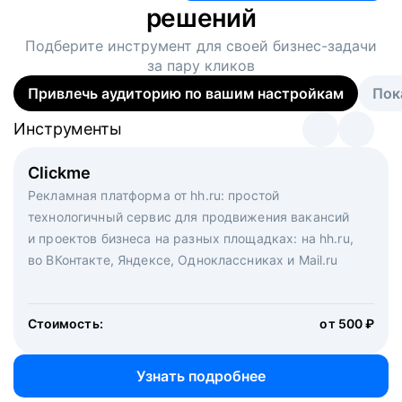
решений
Подберите инструмент для своей
бизнес-задачи
за пару кликов
Привлечь аудиторию по вашим настройкам
Пок
Инструменты
Инструменты
Инструменты
Виртуальный рекрутер
Clickme
Вакансия дня
Массовый подбор под ключ. Решите, сколько
Рекламная платформа от hh.ru: простой
Рекламный формат для вакансий на главной странице
кандидатов и когда вам нужно, и за дело возьмутся
технологичный сервис для продвижения вакансий
hh.ru. Увеличивает количество откликов
маркетологи, рекрутеры и проектные менеджеры
и проектов бизнеса на разных площадках: на hh.ru,
hh.ru с целым набором digital-инструментов
во ВКонтакте, Яндексе, Одноклассниках и Mail.ru
Стоимость:
от 200 000 ₽
Узнать подробнее
Стоимость:
от 500 ₽
Узнать подробнее
Узнать подробнее