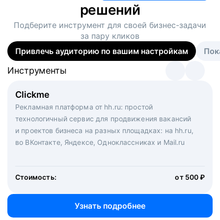
решений
Подберите инструмент для своей
бизнес-задачи
за пару кликов
Привлечь аудиторию по вашим настройкам
Пок
Инструменты
Инструменты
Инструменты
Виртуальный рекрутер
Clickme
Вакансия дня
Массовый подбор под ключ. Решите, сколько
Рекламная платформа от hh.ru: простой
Рекламный формат для вакансий на главной странице
кандидатов и когда вам нужно, и за дело возьмутся
технологичный сервис для продвижения вакансий
hh.ru. Увеличивает количество откликов
маркетологи, рекрутеры и проектные менеджеры
и проектов бизнеса на разных площадках: на hh.ru,
hh.ru с целым набором digital-инструментов
во ВКонтакте, Яндексе, Одноклассниках и Mail.ru
Стоимость:
от 200 000 ₽
Узнать подробнее
Стоимость:
от 500 ₽
Узнать подробнее
Узнать подробнее