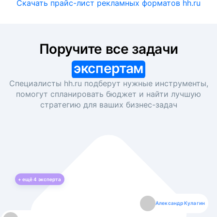
Скачать прайс-лист рекламных форматов hh.ru
Поручите все задачи
экспертам
Специалисты hh.ru подберут нужные инструменты,
помогут спланировать бюджет и найти лучшую
стратегию для ваших
бизнес-задач
+ ещё
4
эксперта
Екатерина Лазаренко
Александр Кулагин
Даниил Макаров
Борис Кашко
Юлия Изоитко