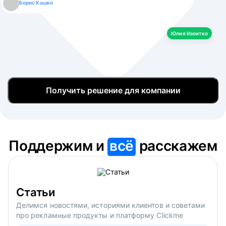
Борис Кашко
Юлия Изоитко
Александр Кулагин
Даниил Макаров
Екатерина Лазаренко
Юлия Изоитко
Получить решение для компании
Поддержим и
всё
расскажем
Статьи
Делимся новостями, историями клиентов и советами
про рекламные продукты и платформу Clickme