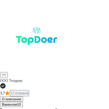
ООО
Топдуер
3,7
12 отзывов
О компании
Вакансии
10