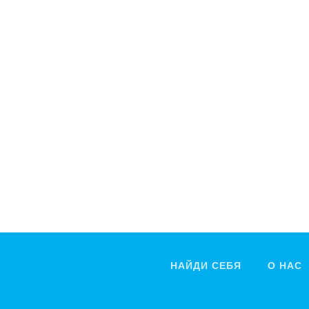
НАЙДИ СЕБЯ
О НАС
Миша Степанов
Вика Вишневская
Андрей Зубков
Лена Мямлина