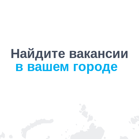
юня 2020 года Лена руководит онлайн-каналом Yota, это и
ие и большой вызов.
1
из
4
1
из
5
Найдите вакансии
в
вашем городе