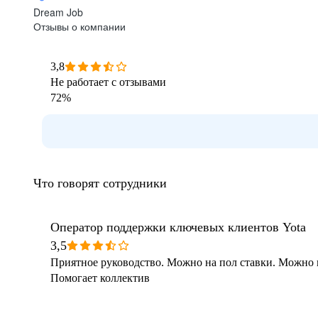
Dream Job
Отзывы о компании
Наша исто
3,8
Не работает с отзывами
72
%
Светлые у
2007
количес
Основание комп
ержка
енеры
Административна
Архитектура
А
Что говорят сотрудники
В мае 2007 года началась история Y
как интернет-провайдера.
Оператор поддержки ключевых клиентов Yota
3,5
Приятное руководство. Можно на пол ставки. Можно п
1
/
5
Чем мы за
Чем мы за
Помогает коллектив
Гибкий график