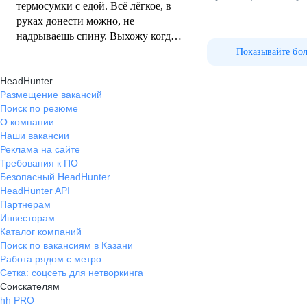
термосумки с едой. Всё лёгкое, в
руках донести можно, не
надрываешь спину. Выхожу когда
хочу, хоть на пару часов, хоть на
Показывайте бо
весь день. Платят стабильно, без
HeadHunter
задержек. Хорошая компания для
Размещение вакансий
подработки.
Поиск по резюме
О компании
Наши вакансии
Реклама на сайте
Требования к ПО
Безопасный HeadHunter
HeadHunter API
Партнерам
Инвесторам
Каталог компаний
Поиск по вакансиям в Казани
Работа рядом с метро
Сетка: соцсеть для нетворкинга
Соискателям
hh PRO