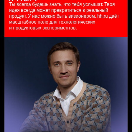
HeadHunter::Коммерческий департамент
125000 - 175000 ₽
29 июл. 2026
Ты всегда будешь знать, что тебя услышат.
Твоя
4 авг. 2026
Ярославль
з/п не указана
идея всегда может превратиться в реальный
Бренд-менеджер b2c
150000 ₽
Москва
продукт.
У нас можно быть визионером. hh.ru даёт
HeadHunter::Департамент маркетинга
Санкт-Петербург
масштабное поле для технологических
Специалист телемаркетинга
вчера
и продуктовых экспериментов.
HeadHunter::Телефонные продажи
з/п не указана
Менеджер по работе с ключевыми клиентами (КАМ)
13 июл. 2026
Москва
HeadHunter::Коммерческий департамент
10000000 so'm
21 июл. 2026
Ташкент
з/п не указана
Москва