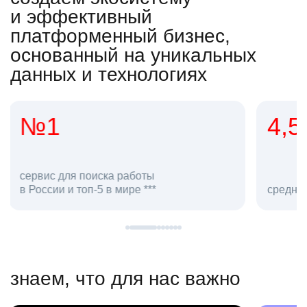
и эффективный
платформенный бизнес,
основанный на уникальных
данных и технологиях
4,5
20
сотруд
средняя оценка hh.ru как работодателя **
в hh.ru
знаем, что для нас важно