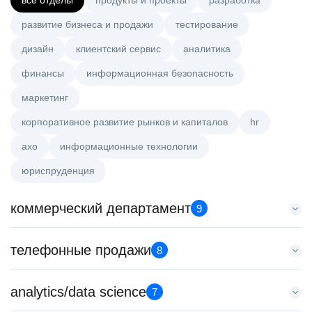
все отделы
продукты и проекты
разработка
развитие бизнеса и продажи
тестирование
дизайн
клиентский сервис
аналитика
финансы
информационная безопасность
маркетинг
корпоративное развитие рынков и капиталов
hr
axo
информационные технологии
юриспруденция
коммерческий департамент
9
Key Account Manager (EdTech)
телефонные продажи
8
HeadHunter::Коммерческий департамент
4 авг. 2026
Менеджер по продажам B2B
analytics/data science
150000 ₽
7
HeadHunter::Телефонные продажи
Ярославль