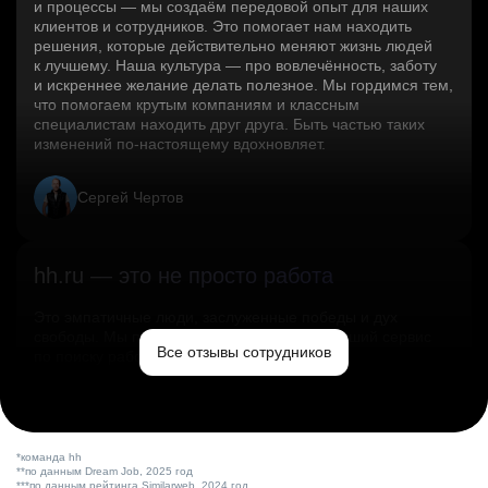
и процессы — мы создаём передовой опыт для наших
клиентов и сотрудников. Это помогает нам находить
решения, которые действительно меняют жизнь людей
к лучшему. Наша культура — про вовлечённость, заботу
и искреннее желание делать полезное. Мы гордимся тем,
что помогаем крутым компаниям и классным
специалистам находить друг друга. Быть частью таких
изменений по‑настоящему вдохновляет.
Сергей Чертов
hh.ru — это не просто работа
Это эмпатичные люди, заслуженные победы и дух
свободы. Мы помогаем миру и создаём лучший сервис
Все отзывы сотрудников
по поиску работы в стране.
Ольга Емельянова
*команда hh
**по данным Dream Job, 2025 год
***по данным рейтинга Similarweb, 2024 год