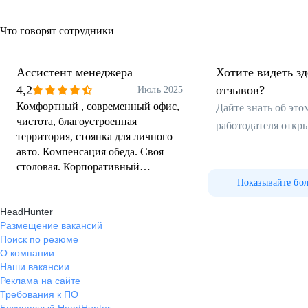
Что говорят сотрудники
Ассистент менеджера
Хотите видеть з
4,2
отзывов?
Июль 2025
Комфортный , современный офис,
Дайте знать об эт
чистота, благоустроенная
работодателя откр
территория, стоянка для личного
авто. Компенсация обеда. Своя
столовая. Корпоративный
транспорт. Отсутствие
Показывайте бо
переработок. Стабильный
HeadHunter
неприкосновенный обеденный
Размещение вакансий
перерыв ( один час) Стабильные
Поиск по резюме
выплаты зп.
О компании
Наши вакансии
Реклама на сайте
Требования к ПО