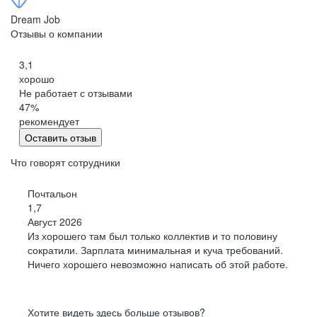
Петропавловск-Камчатский
Dream Job
Черкесск
Отзывы о компании
Кемерово
3,1
Киров
хорошо
Китай
Не работает с отзывами
Сыктывкар
47
%
Кострома
рекомендует
Оставить отзыв
Краснодар
Красноярск
Что говорят сотрудники
Курган
Почтальон
Курск
1,7
Липецк
Август 2026
Магадан
Из хорошего там был только коллектив и то половину
Йошкар-Ола
сократили. Зарплата минимальная и куча требований.
Ничего хорошего невозможно написать об этой работе.
Саранск
Мурманск
Нижний Новгород
Хотите видеть здесь больше отзывов?