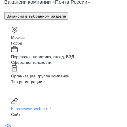
Вакансии компании «Почта России»
Поволжье
Улан-Удэ
Владивосток
Урал
Вакансии в выбранном разделе
Владимир
Сибирь
Волгоград
Вологда
Москва
Дальний Восток
Воронеж
Город
Махачкала
Северный Кавказ
Перевозки, логистика, склад, ВЭД
Биробиджан
Сферы деятельности
Иваново (Ивановская область)
Израиль
Организация, группа компаний
Магас
Тип регистрации
Иркутск
Нальчик
Казахстан
https://www.pochta.ru/
Калининград
Сайт
Элиста
Калуга