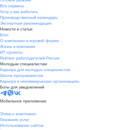
Тамбов
Все сервисы
Казань
Хочу у вас работать
Тверь
Производственный календарь
Экспертная рекомендация
Томск
Новости и статьи
Кызыл
Блог
Тула
О компаниях в игровой форме
Тюмень
Жизнь в компании
ИТ-проекты
Ижевск
Рейтинг работодателей России
Ульяновск
Молодым специалистам
Уфа
Карьера для молодых специалистов
Школа программистов
Хабаровск
Карьера в некоммерческих организациях
Абакан
Боты для уведомлений
Челябинск
Грозный
Мобильное приложение
Чита
Этика и комплаенс
Чебоксары
Оказание услуг
Ярославль
Использование сайтов
Киев