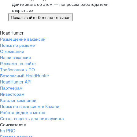
Великий Новгород
Дайте знать об этом — попросим работодателя
открыть их
Омск
Показывайте больше отзывов
Орел
Оренбург
HeadHunter
Пенза
Размещение вакансий
Пермь
Поиск по резюме
Петрозаводск
О компании
Наши вакансии
Псков
Реклама на сайте
Ростов-на-Дону
Требования к ПО
Рязань
Безопасный HeadHunter
HeadHunter API
Самара
Партнерам
Саратов
Инвесторам
Якутск
Каталог компаний
Южно-Сахалинск
Поиск по вакансиям в Казани
Работа рядом с метро
Владикавказ
Сетка: соцсеть для нетворкинга
Смоленск
Соискателям
Ставрополь
hh PRO
Готовое резюме