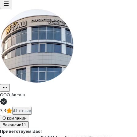
ООО
Ак таш
3,3
41 отзыв
О компании
Вакансии
11
Приветствуем Вас!