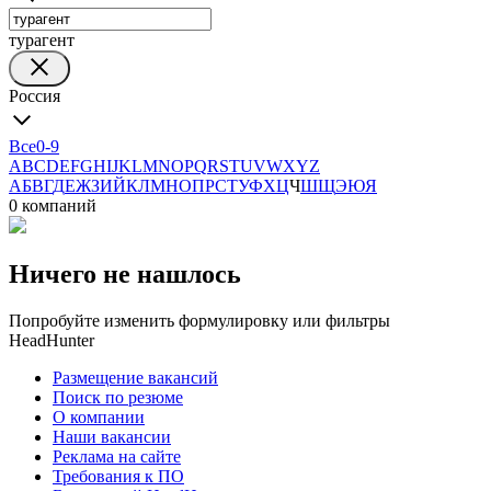
турагент
Россия
Все
0-9
A
B
C
D
E
F
G
H
I
J
K
L
M
N
O
P
Q
R
S
T
U
V
W
X
Y
Z
А
Б
В
Г
Д
Е
Ж
З
И
Й
К
Л
М
Н
О
П
Р
С
Т
У
Ф
Х
Ц
Ч
Ш
Щ
Э
Ю
Я
0 компаний
Ничего не нашлось
Попробуйте изменить формулировку или фильтры
HeadHunter
Размещение вакансий
Поиск по резюме
О компании
Наши вакансии
Реклама на сайте
Требования к ПО