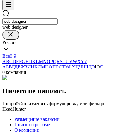
web designer
Россия
Все
0-9
A
B
C
D
E
F
G
H
I
J
K
L
M
N
O
P
Q
R
S
T
U
V
W
X
Y
Z
А
Б
В
Г
Д
Е
Ж
З
И
Й
К
Л
М
Н
О
П
Р
С
Т
У
Ф
Х
Ц
Ч
Ш
Щ
Э
Ю
Я
0 компаний
Ничего не нашлось
Попробуйте изменить формулировку или фильтры
HeadHunter
Размещение вакансий
Поиск по резюме
О компании