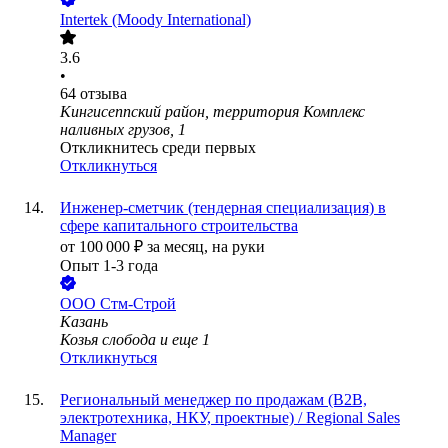
Intertek (Moody International)
3.6
•
64
отзыва
Кингисеппский район, территория Комплекс
наливных грузов, 1
Откликнитесь среди первых
Откликнуться
Инженер-сметчик (тендерная специализация) в
сфере капитального строительства
от
100 000
₽
за месяц,
на руки
Опыт 1-3 года
ООО
Стм-Строй
Казань
Козья слобода
и еще
1
Откликнуться
Региональный менеджер по продажам (B2B,
электротехника, НКУ, проектные) / Regional Sales
Manager