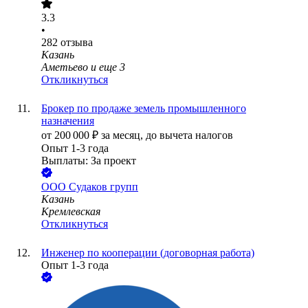
3.3
•
282
отзыва
Казань
Аметьево
и еще
3
Откликнуться
Брокер по продаже земель промышленного
назначения
от
200 000
₽
за месяц,
до вычета налогов
Опыт 1-3 года
Выплаты: За проект
ООО
Судаков групп
Казань
Кремлевская
Откликнуться
Инженер по кооперации (договорная работа)
Опыт 1-3 года