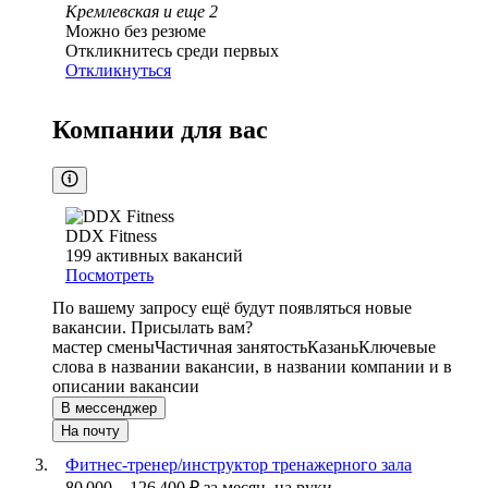
Кремлевская
и еще
2
Можно без резюме
Откликнитесь среди первых
Откликнуться
Компании для вас
DDX Fitness
199
активных вакансий
Посмотреть
По вашему запросу ещё будут появляться новые
вакансии. Присылать вам?
мастер смены
Частичная занятость
Казань
Ключевые
слова в названии вакансии, в названии компании и в
описании вакансии
В мессенджер
На почту
Фитнес-тренер/инструктор тренажерного зала
80 000
–
126 400
₽
за месяц,
на руки