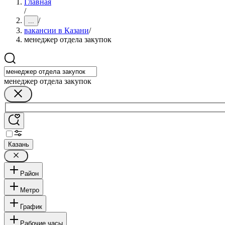
Главная
/
/
...
вакансии в Казани
/
менеджер отдела закупок
менеджер отдела закупок
Казань
Район
Метро
График
Рабочие часы