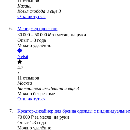
11
отзывов
Казань
Козья слобода
и еще
3
Откликнуться
Менеджер проектов
30 000
–
50 000
₽
за месяц,
на руки
Опыт 1-3 года
Можно удалённо
Nelsit
4.7
•
11
отзывов
Москва
Библиотека им.Ленина
и еще
3
Можно без резюме
Откликнуться
Креатор‑дизайнер для бренда одежды с индивидуальн
70 000
₽
за месяц,
на руки
Опыт 1-3 года
Можно удалённо