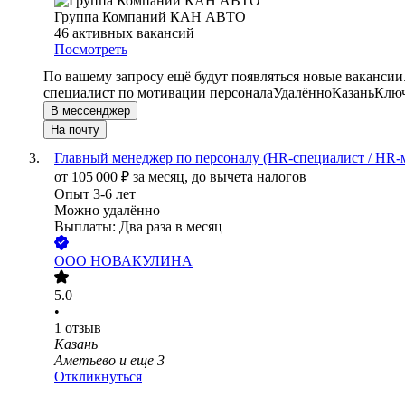
Группа Компаний КАН АВТО
46
активных вакансий
Посмотреть
По вашему запросу ещё будут появляться новые вакансии
специалист по мотивации персонала
Удалённо
Казань
Ключ
В мессенджер
На почту
Главный менеджер по персоналу (HR-специалист / HR-м
от
105 000
₽
за месяц,
до вычета налогов
Опыт 3-6 лет
Можно удалённо
Выплаты: Два раза в месяц
ООО
НОВАКУЛИНА
5.0
•
1
отзыв
Казань
Аметьево
и еще
3
Откликнуться