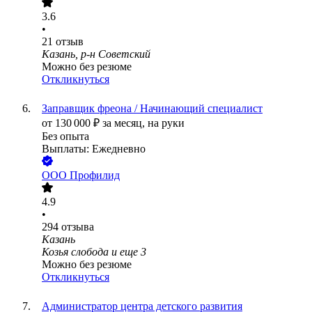
3.6
•
21
отзыв
Казань, р-н Советский
Можно без резюме
Откликнуться
Заправщик фреона / Начинающий специалист
от
130 000
₽
за месяц,
на руки
Без опыта
Выплаты: Ежедневно
ООО
Профилид
4.9
•
294
отзыва
Казань
Козья слобода
и еще
3
Можно без резюме
Откликнуться
Администратор центра детского развития