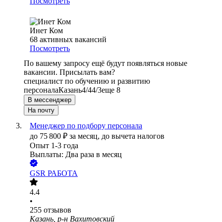
Посмотреть
Инет Ком
68
активных вакансий
Посмотреть
По вашему запросу ещё будут появляться новые
вакансии. Присылать вам?
специалист по обучению и развитию
персонала
Казань
4/4
4/3
еще 8
В мессенджер
На почту
Менеджер по подбору персонала
до
75 800
₽
за месяц,
до вычета налогов
Опыт 1-3 года
Выплаты: Два раза в месяц
GSR РАБОТА
4.4
•
255
отзывов
Казань, р-н Вахитовский