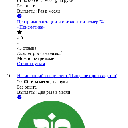
от
50 000
₽
за месяц,
на руки
Без опыта
Выплаты: Раз в месяц
Центр имплантации и ортодонтии номер №1
«Призматика»
4.9
•
43
отзыва
Казань, р-н Советский
Можно без резюме
Откликнуться
Начинающий специалист (Пищевое производство)
50 000
₽
за месяц,
на руки
Без опыта
Выплаты: Два раза в месяц