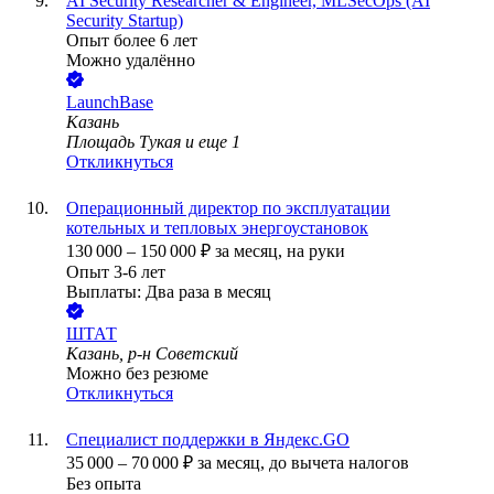
AI Security Researcher & Engineer, MLSecOps (AI
Security Startup)
Опыт более 6 лет
Можно удалённо
LaunchBase
Казань
Площадь Тукая
и еще
1
Откликнуться
Операционный директор по эксплуатации
котельных и тепловых энергоустановок
130 000
–
150 000
₽
за месяц,
на руки
Опыт 3-6 лет
Выплаты: Два раза в месяц
ШТАТ
Казань, р-н Советский
Можно без резюме
Откликнуться
Специалист поддержки в Яндекс.GO
35 000
–
70 000
₽
за месяц,
до вычета налогов
Без опыта