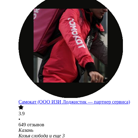
Самокат (ООО ИЗИ Лоджистик — партнер сервиса)
3.9
•
649
отзывов
Казань
Козья слобода
и еще
3