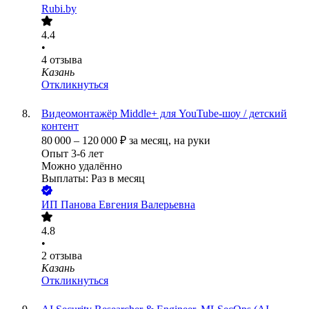
Rubi.by
4.4
•
4
отзыва
Казань
Откликнуться
Видеомонтажёр Middle+ для YouTube-шоу / детский
контент
80 000
–
120 000
₽
за месяц,
на руки
Опыт 3-6 лет
Можно удалённо
Выплаты: Раз в месяц
ИП
Панова Евгения Валерьевна
4.8
•
2
отзыва
Казань
Откликнуться