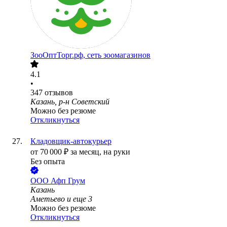
ЗооОптТорг.рф, сеть зоомагазинов
4.1
•
347
отзывов
Казань, р-н Советский
Можно без резюме
Откликнуться
Кладовщик-автокурьер
от
70 000
₽
за месяц,
на руки
Без опыта
ООО
Афп Грум
Казань
Аметьево
и еще
3
Можно без резюме
Откликнуться