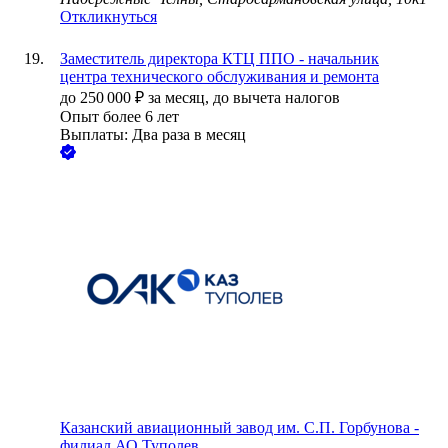
Откликнуться
Заместитель директора КТЦ ППО - начальник
центра технического обслуживания и ремонта
до
250 000
₽
за месяц,
до вычета налогов
Опыт более 6 лет
Выплаты: Два раза в месяц
Казанский авиационный завод им. С.П. Горбунова -
филиал АО Туполев