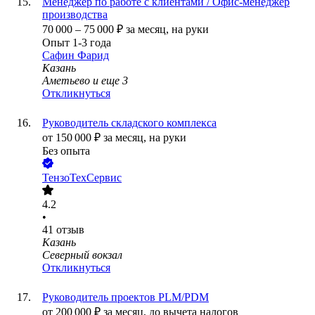
Менеджер по работе с клиентами / Офис-менеджер
производства
70 000
–
75 000
₽
за месяц,
на руки
Опыт 1-3 года
Сафин Фарид
Казань
Аметьево
и еще
3
Откликнуться
Руководитель складского комплекса
от
150 000
₽
за месяц,
на руки
Без опыта
ТензоТехСервис
4.2
•
41
отзыв
Казань
Северный вокзал
Откликнуться
Руководитель проектов PLM/PDM
от
200 000
₽
за месяц,
до вычета налогов