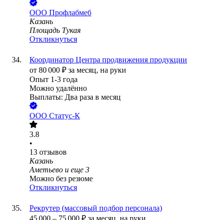
ООО
Профлабмеб
Казань
Площадь Тукая
Откликнуться
Координатор Центра продвижения продукции
от
80 000
₽
за месяц,
на руки
Опыт 1-3 года
Можно удалённо
Выплаты: Два раза в месяц
ООО
Статус-К
3.8
•
13
отзывов
Казань
Аметьево
и еще
3
Можно без резюме
Откликнуться
Рекрутер (массовый подбор персонала)
45 000
–
75 000
₽
за месяц,
на руки