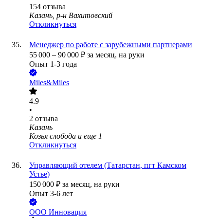
154
отзыва
Казань, р-н Вахитовский
Откликнуться
Менеджер по работе с зарубежными партнерами
55 000
–
90 000
₽
за месяц,
на руки
Опыт 1-3 года
Miles&Miles
4.9
•
2
отзыва
Казань
Козья слобода
и еще
1
Откликнуться
Управляющий отелем (Татарстан, пгт Камском
Устье)
150 000
₽
за месяц,
на руки
Опыт 3-6 лет
ООО
Инновация