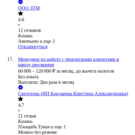
ООО
ЗТМ
4.6
•
12
отзывов
Казань
Аметьево
и еще
3
Откликнуться
Менеджер по работе с творческими клиентами в
школу рисования
60 000
–
120 000
₽
за месяц,
до вычета налогов
Без опыта
Выплаты: Два раза в месяц
Светотень (ИП Бондарева Кристина Александровна)
4.7
•
21
отзыв
Казань
Площадь Тукая
и еще
1
Можно без резюме