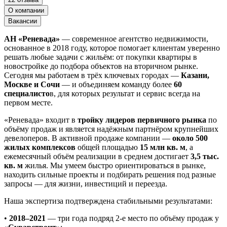
О компании
Вакансии
АН «Реневада»
— современное агентство недвижимости,
основанное в 2018 году, которое помогает клиентам уверенно
решать любые задачи с жильём: от покупки квартиры в
новостройке до подбора объектов на вторичном рынке.
Сегодня мы работаем в трёх ключевых городах —
Казани,
Москве и Сочи
— и объединяем команду более
60
специалисто
в, для которых результат и сервис всегда на
первом месте.
«Реневада» входит в
тройку лидеров первичного рынка
по
объёму продаж и является надёжным партнёром крупнейших
девелоперов. В активной продаже компании —
около 500
жилых комплексов
общей площадью
15 млн кв. м
, а
ежемесячный объём реализации в среднем достигает
3,5 тыс.
кв. м
жилья. Мы умеем быстро ориентироваться в рынке,
находить сильные проекты и подбирать решения под разные
запросы — для жизни, инвестиций и переезда.
Наша экспертиза подтверждена стабильными результатами:
•
2018–2021
— три года подряд 2-е место по объёму продаж у