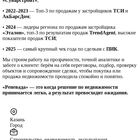
«Суварстроит»
;
•
2022–2023
— Топ-3 по продажам у застройщиков
ТСИ
и
АкБарсДом
;
•
2024
— лидеры региона по продажам застройщика
«Эталон»
, топ-3 по результатам продаж
TrendAgent
, высокие
показатели продаж
ТСИ
;
•
2025
— самый крупный чек года по сделкам с
ПИК
.
Мы строим работу на прозрачности, точной аналитике и
заботе о клиенте: берём на себя переговоры, подбор, проверку
объектов и сопровождение сделки, чтобы покупка или
продажа недвижимости проходила спокойно и понятно.
«Реневада» — это когда решение по недвижимости
принимается легко, а результат превосходит ожидания.
Казань
Город
Строительство, недвижимость, эксплуатация,