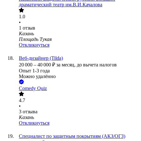
драматический театр им.В.И.Качалова
1.0
•
1
отзыв
Казань
Площадь Тукая
Откликнуться
Веб-дизайнер (Tilda)
20 000
–
40 000
₽
за месяц,
до вычета налогов
Опыт 1-3 года
Можно удалённо
Comedy Quiz
4.7
•
3
отзыва
Казань
Откликнуться
Специалист по защитным покрытиям (АКЗ/ОГЗ)