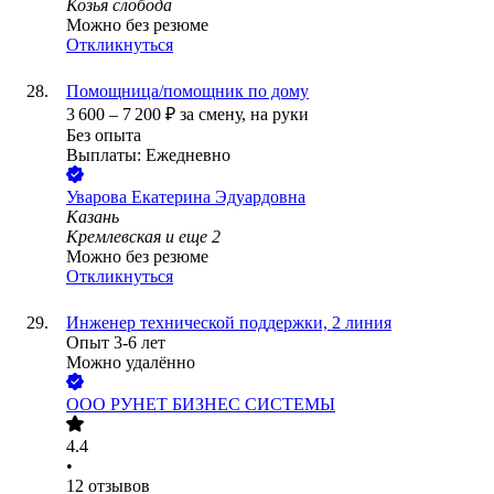
Козья слобода
Можно без резюме
Откликнуться
Помощница/помощник по дому
3 600
–
7 200
₽
за смену,
на руки
Без опыта
Выплаты: Ежедневно
Уварова Екатерина Эдуардовна
Казань
Кремлевская
и еще
2
Можно без резюме
Откликнуться
Инженер технической поддержки, 2 линия
Опыт 3-6 лет
Можно удалённо
ООО
РУНЕТ БИЗНЕС СИСТЕМЫ
4.4
•
12
отзывов