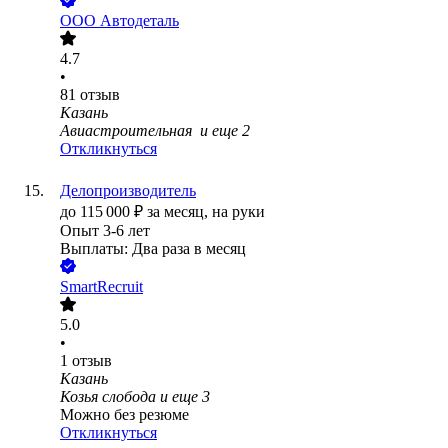
ООО
Автодеталь
4.7
•
81
отзыв
Казань
Авиастроительная
и еще
2
Откликнуться
Делопроизводитель
до
115 000
₽
за месяц,
на руки
Опыт 3-6 лет
Выплаты: Два раза в месяц
SmartRecruit
5.0
•
1
отзыв
Казань
Козья слобода
и еще
3
Можно без резюме
Откликнуться