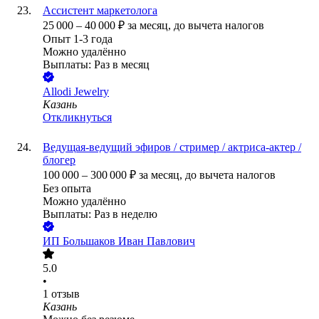
Ассистент маркетолога
25 000
–
40 000
₽
за месяц,
до вычета налогов
Опыт 1-3 года
Можно удалённо
Выплаты: Раз в месяц
Allodi Jewelry
Казань
Откликнуться
Ведущая-ведущий эфиров / стример / актриса-актер /
блогер
100 000
–
300 000
₽
за месяц,
до вычета налогов
Без опыта
Можно удалённо
Выплаты: Раз в неделю
ИП
Большаков Иван Павлович
5.0
•
1
отзыв
Казань