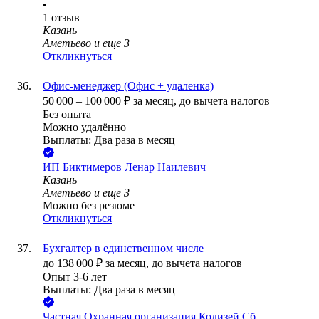
•
1
отзыв
Казань
Аметьево
и еще
3
Откликнуться
Офис-менеджер (Офис + удаленка)
50 000
–
100 000
₽
за месяц,
до вычета налогов
Без опыта
Можно удалённо
Выплаты: Два раза в месяц
ИП
Биктимеров Ленар Наилевич
Казань
Аметьево
и еще
3
Можно без резюме
Откликнуться
Бухгалтер в единственном числе
до
138 000
₽
за месяц,
до вычета налогов
Опыт 3-6 лет
Выплаты: Два раза в месяц
Частная Охранная организация Колизей Сб