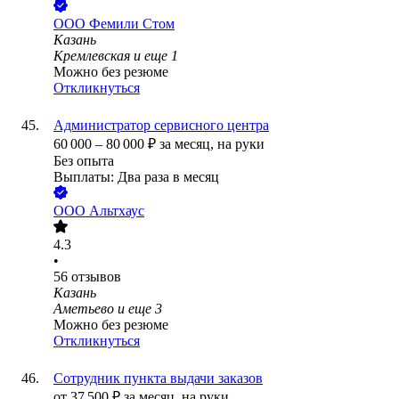
ООО
Фемили Стом
Казань
Кремлевская
и еще
1
Можно без резюме
Откликнуться
Администратор сервисного центра
60 000
–
80 000
₽
за месяц,
на руки
Без опыта
Выплаты: Два раза в месяц
ООО
Альтхаус
4.3
•
56
отзывов
Казань
Аметьево
и еще
3
Можно без резюме
Откликнуться
Сотрудник пункта выдачи заказов
от
37 500
₽
за месяц,
на руки