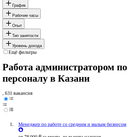
График
Рабочие часы
Опыт
Тип занятости
Уровень дохода
Ещё фильтры
Работа администратором по
персоналу в Казани
, 631 вакансия
Менеджер по работе со средним и малым бизнесом
от
78 000
₽
за месяц,
до вычета налогов