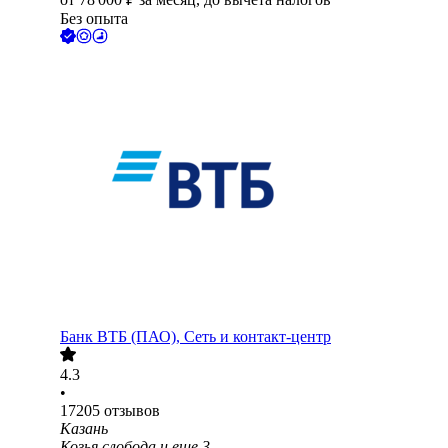
Без опыта
Банк ВТБ (ПАО), Сеть и контакт-центр
4.3
•
17205
отзывов
Казань
Козья слобода
и еще
3