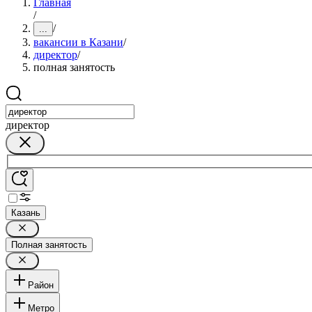
Главная
/
/
...
вакансии в Казани
/
директор
/
полная занятость
директор
Казань
Полная занятость
Район
Метро