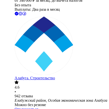
от
340 000
₽
за месяц,
до вычета налогов
Без опыта
Выплаты: Два раза в месяц
Алабуга. Строительство
4.6
•
942
отзыва
Елабужский район, Особая экономическая зона Алабуга
Можно без резюме