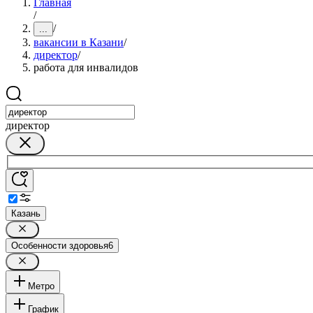
Главная
/
/
...
вакансии в Казани
/
директор
/
работа для инвалидов
директор
Казань
Особенности здоровья
6
Метро
График