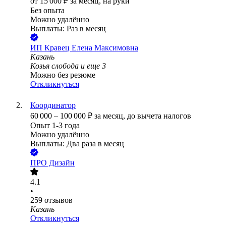
от
15 000
₽
за месяц,
на руки
Без опыта
Можно удалённо
Выплаты: Раз в месяц
ИП
Кравец Елена Максимовна
Казань
Козья слобода
и еще
3
Можно без резюме
Откликнуться
Координатор
60 000
–
100 000
₽
за месяц,
до вычета налогов
Опыт 1-3 года
Можно удалённо
Выплаты: Два раза в месяц
ПРО Дизайн
4.1
•
259
отзывов
Казань
Откликнуться