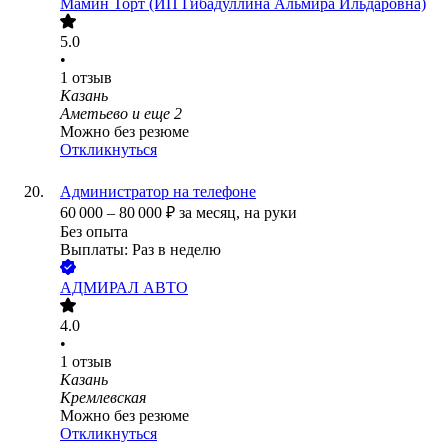
Мамин Торт (ИП Гибадуллина Альмира Ильдаровна)
5.0
•
1
отзыв
Казань
Аметьево
и еще
2
Можно без резюме
Откликнуться
Администратор на телефоне
60 000
–
80 000
₽
за месяц,
на руки
Без опыта
Выплаты: Раз в неделю
АДМИРАЛ АВТО
4.0
•
1
отзыв
Казань
Кремлевская
Можно без резюме
Откликнуться