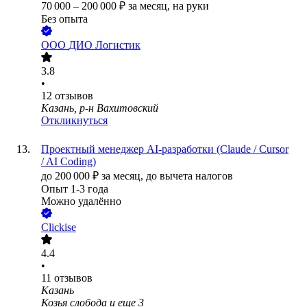
70 000
–
200 000
₽
за месяц,
на руки
Без опыта
ООО
ДИО Логистик
3.8
•
12
отзывов
Казань, р-н Вахитовский
Откликнуться
Проектный менеджер AI-разработки (Claude / Cursor
/ AI Coding)
до
200 000
₽
за месяц,
до вычета налогов
Опыт 1-3 года
Можно удалённо
Clickise
4.4
•
11
отзывов
Казань
Козья слобода
и еще
3