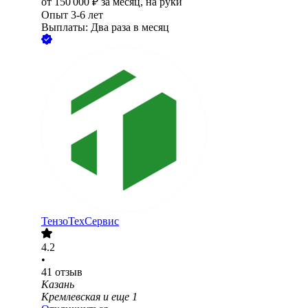
от
150 000
₽
за месяц,
на руки
Опыт 3-6 лет
Выплаты: Два раза в месяц
ТензоТехСервис
4.2
•
41
отзыв
Казань
Кремлевская
и еще
1