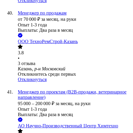
Откликнуться
Менеджер по продажам
от
70 000
₽
за месяц,
на руки
Опыт 1-3 года
Выплаты: Два раза в месяц
ООО
ТехноРемСтрой-Казань
3.8
•
3
отзыва
Казань, р-н Московский
Откликнитесь среди первых
Откликнуться
Менеджер по проектам (B2B-продажи, ветеринарное
направление)
95 000
–
200 000
₽
за месяц,
на руки
Опыт 1-3 года
Выплаты: Два раза в месяц
АО
Научно-Производственный Центр Химтехно