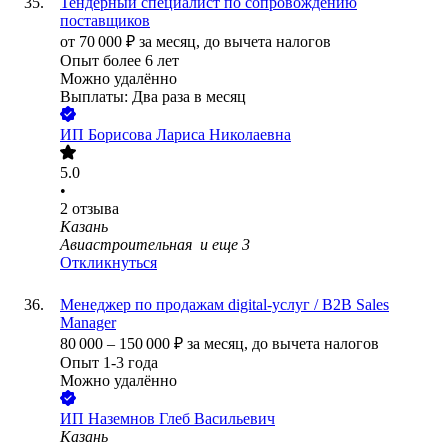
Тендерный специалист по сопровождению
поставщиков
от
70 000
₽
за месяц,
до вычета налогов
Опыт более 6 лет
Можно удалённо
Выплаты: Два раза в месяц
ИП
Борисова Лариса Николаевна
5.0
•
2
отзыва
Казань
Авиастроительная
и еще
3
Откликнуться
Менеджер по продажам digital-услуг / B2B Sales
Manager
80 000
–
150 000
₽
за месяц,
до вычета налогов
Опыт 1-3 года
Можно удалённо
ИП
Наземнов Глеб Васильевич
Казань