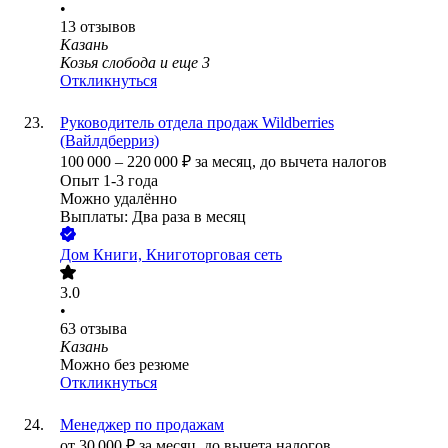
•
13
отзывов
Казань
Козья слобода
и еще
3
Откликнуться
Руководитель отдела продаж Wildberries
(Вайлдберриз)
100 000
–
220 000
₽
за месяц,
до вычета налогов
Опыт 1-3 года
Можно удалённо
Выплаты: Два раза в месяц
Дом Книги, Книготорговая сеть
3.0
•
63
отзыва
Казань
Можно без резюме
Откликнуться
Менеджер по продажам
от
30 000
₽
за месяц,
до вычета налогов