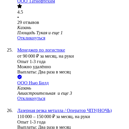
ООО
Татнефтехим
4.5
•
29
отзывов
Казань
Площадь Тукая
и еще
1
Откликнуться
Менеджер по логистике
от
90 000
₽
за месяц,
на руки
Опыт 1-3 года
Можно удалённо
Выплаты: Два раза в месяц
ООО
Нью Билд
Казань
Авиастроительная
и еще
3
Откликнуться
Лазерная резка металла / Оператор ЧПУ(НОЧЬ)
110 000
–
150 000
₽
за месяц,
на руки
Опыт 1-3 года
Выплаты: Два раза в месяц