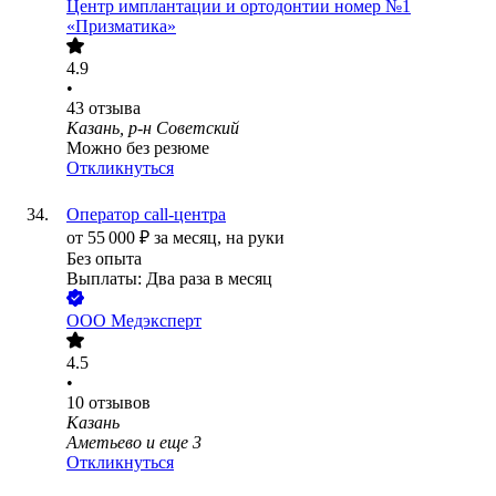
Центр имплантации и ортодонтии номер №1
«Призматика»
4.9
•
43
отзыва
Казань, р-н Советский
Можно без резюме
Откликнуться
Оператор call-центра
от
55 000
₽
за месяц,
на руки
Без опыта
Выплаты: Два раза в месяц
ООО
Медэксперт
4.5
•
10
отзывов
Казань
Аметьево
и еще
3
Откликнуться