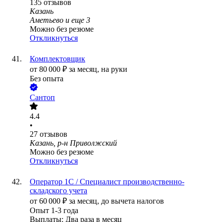
135
отзывов
Казань
Аметьево
и еще
3
Можно без резюме
Откликнуться
Комплектовщик
от
80 000
₽
за месяц,
на руки
Без опыта
Сантоп
4.4
•
27
отзывов
Казань, р-н Приволжский
Можно без резюме
Откликнуться
Оператор 1С / Специалист производственно-
складского учета
от
60 000
₽
за месяц,
до вычета налогов
Опыт 1-3 года
Выплаты: Два раза в месяц