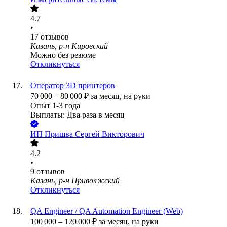
4.7
•
17
отзывов
Казань, р-н Кировский
Можно без резюме
Откликнуться
Оператор 3D принтеров
70 000
–
80 000
₽
за месяц,
на руки
Опыт 1-3 года
Выплаты: Два раза в месяц
ИП
Пришва Сергей Викторович
4.2
•
9
отзывов
Казань, р-н Приволжский
Откликнуться
QA Engineer / QA Automation Engineer (Web)
100 000
–
120 000
₽
за месяц,
на руки