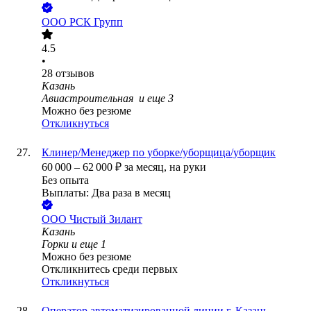
ООО
РСК Групп
4.5
•
28
отзывов
Казань
Авиастроительная
и еще
3
Можно без резюме
Откликнуться
Клинер/Менеджер по уборке/уборщица/уборщик
60 000
–
62 000
₽
за месяц,
на руки
Без опыта
Выплаты: Два раза в месяц
ООО
Чистый Зилант
Казань
Горки
и еще
1
Можно без резюме
Откликнитесь среди первых
Откликнуться
Оператор автоматизированной линии г. Казань