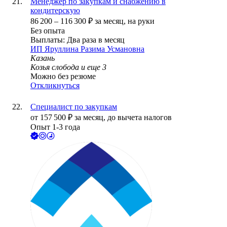
Менеджер по закупкам и снабжению в
кондитерскую
86 200
–
116 300
₽
за месяц,
на руки
Без опыта
Выплаты: Два раза в месяц
ИП
Яруллина Разима Усмановна
Казань
Козья слобода
и еще
3
Можно без резюме
Откликнуться
Специалист по закупкам
от
157 500
₽
за месяц,
до вычета налогов
Опыт 1-3 года