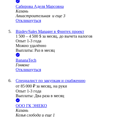
Сабирова Аделя Марсовна
Казань
Авиастроительная
и еще
3
Откликнуться
Bizdev/Sales Manager в Финтех проект
1 500
–
4 500
$
за месяц,
до вычета налогов
Опыт 1-3 года
Можно удалённо
Выплаты: Раз в месяц
BananaTech
Гонконг
Откликнуться
Специалист по закупкам и снабжению
от
85 000
₽
за месяц,
на руки
Опыт 1-3 года
Выплаты: Два раза в месяц
ООО
ГК ЭНЕКО
Казань
Козья слобода
и еще
1