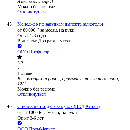
Аметьево
и еще
3
Можно без резюме
Откликнуться
Менеджер по закупкам импорта (алкоголь)
от
80 000
₽
за месяц,
на руки
Опыт 1-3 года
Выплаты: Два раза в месяц
ООО
Профиторг
3.3
•
1
отзыв
Высокогорский район, промышленная зона Эстачи,
12/2
Можно без резюме
Откликнуться
Специалист отдела закупок (ВЭД Китай)
от
120 000
₽
за месяц,
на руки
Опыт 3-6 лет
ООО
ПромМаркет