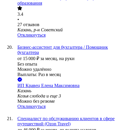
образования
3.4
•
27
отзывов
Казань, р-н Советский
Откликнуться
Бизнес-ассистент для бухгалтера / Помощник
бухгалтера
от
15 000
₽
за месяц,
на руки
Без опыта
Можно удалённо
Выплаты: Раз в месяц
ИП
Кравец Елена Максимовна
Казань
Козья слобода
и еще
3
Можно без резюме
Откликнуться
Специалист по обслуживанию клиентов в сфере
путешествий (Ozon Travel)
до
46 000
₽
за месяц,
до вычета налогов