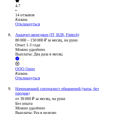
4.7
•
14
отзывов
Казань
Откликнуться
Аккаунт-менеджер (IT, В2В, Fintech)
80 000
–
150 000
₽
за месяц,
на руки
Опыт 1-3 года
Можно удалённо
Выплаты: Два раза в месяц
ООО
Орпо
Казань
Откликнуться
Начинающий специалист обращений (чаты, без
продаж)
от
39 000
₽
за месяц,
на руки
Без опыта
Можно удалённо
Выплаты: Раз в неделю