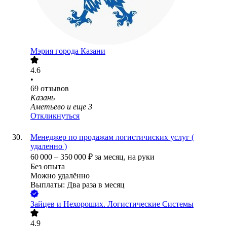
Мэрия города Казани
4.6
•
69
отзывов
Казань
Аметьево
и еще
3
Откликнуться
Менеджер по продажам логистичиских услуг (
удаленно )
60 000
–
350 000
₽
за месяц,
на руки
Без опыта
Можно удалённо
Выплаты: Два раза в месяц
Зайцев и Нехороших. Логистические Системы
4.9