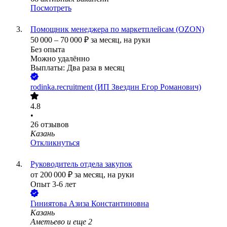
Посмотреть
Помощник менеджера по маркетплейсам (OZON)
50 000
–
70 000
₽
за месяц,
на руки
Без опыта
Можно удалённо
Выплаты: Два раза в месяц
rodinka.recruitment (ИП Звездин Егор Романович)
4.8
•
26
отзывов
Казань
Откликнуться
Руководитель отдела закупок
от
200 000
₽
за месяц,
на руки
Опыт 3-6 лет
Гиниятова Азиза Константиновна
Казань
Аметьево
и еще
2