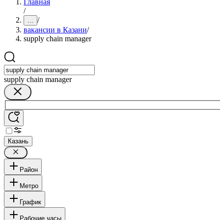
Главная
/
/
...
вакансии в Казани
/
supply chain manager
supply chain manager
Казань
Район
Метро
График
Рабочие часы