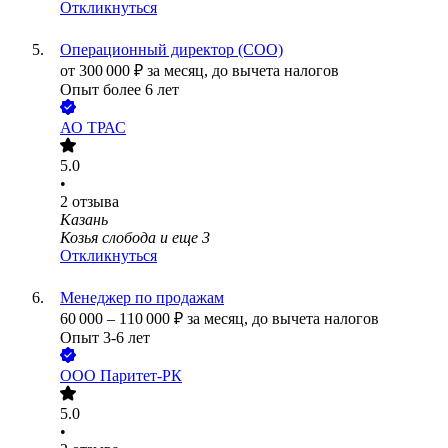
Откликнуться
Операционный директор (COO)
от
300 000
₽
за месяц,
до вычета налогов
Опыт более 6 лет
АО
ТРАС
5.0
•
2
отзыва
Казань
Козья слобода
и еще
3
Откликнуться
Менеджер по продажам
60 000
–
110 000
₽
за месяц,
до вычета налогов
Опыт 3-6 лет
ООО
Паритет-РК
5.0
•