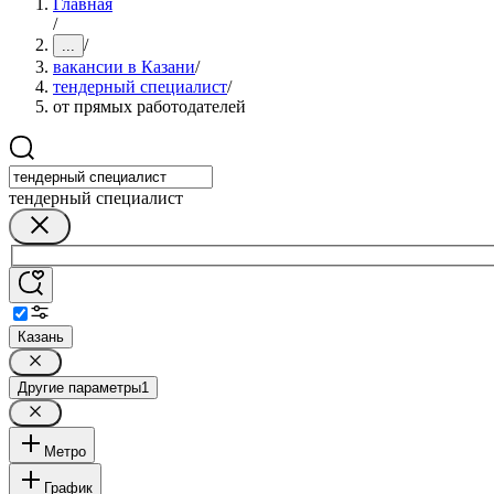
Главная
/
/
...
вакансии в Казани
/
тендерный специалист
/
от прямых работодателей
тендерный специалист
Казань
Другие параметры
1
Метро
График