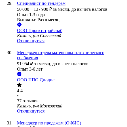
Специалист по тендерам
50 000
–
137 900
₽
за месяц,
до вычета налогов
Опыт 1-3 года
Выплаты: Раз в месяц
ООО
Проектстройснаб
Казань, р-н Советский
Откликнуться
Менеджер отдела материально-технического
снабжения
91 954
₽
за месяц,
до вычета налогов
Опыт 3-6 лет
ООО
НПО Диодис
4.4
•
37
отзывов
Казань, р-н Московский
Откликнуться
Менеджер по продажам (ОФИС)