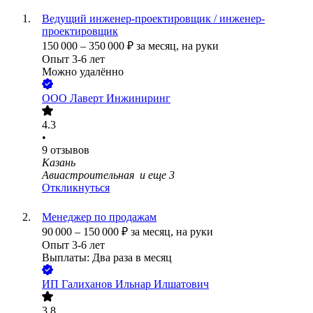
Ведущий инженер-проектировщик / инженер-
проектировщик
150 000
–
350 000
₽
за месяц,
на руки
Опыт 3-6 лет
Можно удалённо
ООО
Лаверт Инжиниринг
4.3
•
9
отзывов
Казань
Авиастроительная
и еще
3
Откликнуться
Менеджер по продажам
90 000
–
150 000
₽
за месяц,
на руки
Опыт 3-6 лет
Выплаты: Два раза в месяц
ИП
Галиханов Ильнар Илшатович
3.8