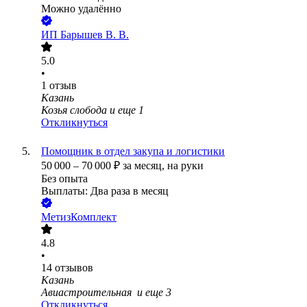
Можно удалённо
ИП
Барышев В. В.
5.0
•
1
отзыв
Казань
Козья слобода
и еще
1
Откликнуться
Помощник в отдел закупа и логистики
50 000
–
70 000
₽
за месяц,
на руки
Без опыта
Выплаты: Два раза в месяц
МетизКомплект
4.8
•
14
отзывов
Казань
Авиастроительная
и еще
3
Откликнуться