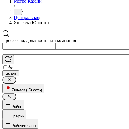
Метро Казани
/
/
...
Центральная
/
Яшьлек (Юность)
Профессия, должность или компания
Казань
Яшьлек (Юность)
Район
График
Рабочие часы