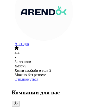
Арендок
4.4
•
8
отзывов
Казань
Козья слобода
и еще
3
Можно без резюме
Откликнуться
Компании для вас