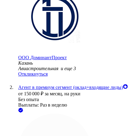
ООО
ДоминантПроект
Казань
Авиастроительная
и еще
3
Откликнуться
Агент в премиум сегмент (оклад+входящие лиды)
от
150 000
₽
за месяц,
на руки
Без опыта
Выплаты: Раз в неделю