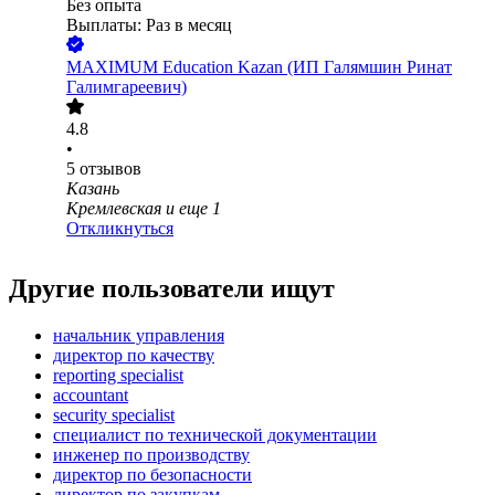
Без опыта
Выплаты: Раз в месяц
MAXIMUM Education Kazan (ИП Галямшин Ринат
Галимгареевич)
4.8
•
5
отзывов
Казань
Кремлевская
и еще
1
Откликнуться
Другие пользователи ищут
начальник управления
директор по качеству
reporting specialist
accountant
security specialist
специалист по технической документации
инженер по производству
директор по безопасности
директор по закупкам