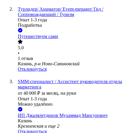
Турлидер/ Аниматор/ Event-menager/ Гид /
Сопровождающий / Туризм
Опыт 1-3 года
Подработка
Путешествуем сами
5.0
•
1
отзыв
Казань, р-н Ново-Савиновский
Откликнуться
SMM-специалист / Ассистент руководителя отдела
маркетинга
от
40 000
₽
за месяц,
на руки
Опыт 1-3 года
Можно удалённо
ИП
Джалялетдинов Мухаммад Мансурович
Казань
Кремлевская
и еще
2
Откликнуться