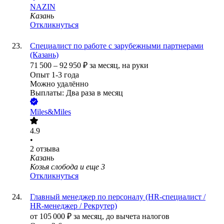
NAZIN
Казань
Откликнуться
Специалист по работе с зарубежными партнерами
(Казань)
71 500
–
92 950
₽
за месяц,
на руки
Опыт 1-3 года
Можно удалённо
Выплаты: Два раза в месяц
Miles&Miles
4.9
•
2
отзыва
Казань
Козья слобода
и еще
3
Откликнуться
Главный менеджер по персоналу (HR-специалист /
HR-менеджер / Рекрутер)
от
105 000
₽
за месяц,
до вычета налогов