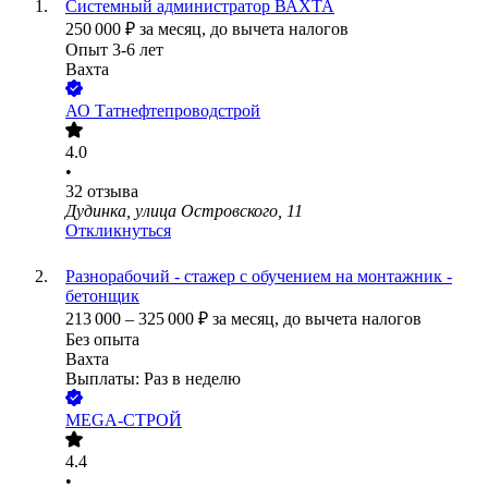
Системный администратор ВАХТА
250 000
₽
за месяц,
до вычета налогов
Опыт 3-6 лет
Вахта
АО
Татнефтепроводстрой
4.0
•
32
отзыва
Дудинка, улица Островского, 11
Откликнуться
Разнорабочий - стажер с обучением на монтажник -
бетонщик
213 000
–
325 000
₽
за месяц,
до вычета налогов
Без опыта
Вахта
Выплаты: Раз в неделю
MEGA-СТРОЙ
4.4
•