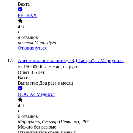
Вахта
PETRAX
4.6
•
9
отзывов
посёлок Усть-Луга
Откликнуться
Анестезиолог в клинику "3Д Гастро", г. Мариуполь
от
150 000
₽
за месяц,
на руки
Опыт 3-6 лет
Вахта
Выплаты: Два раза в месяц
ООО
Ас Медикэл
4.9
•
6
отзывов
Мариуполь, бульвар Шевченко, 287
Можно без резюме
Откликнитесь среди первых