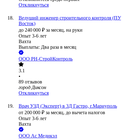
Откликнуться
Ведущий инженер строительного контроля (ПУ
Восток)
до
240 000
₽
за месяц,
на руки
Опыт 3-6 лет
Вахта
Выплаты: Два раза в месяц
ООО
РН-СтройКонтроль
3.1
•
89
отзывов
город Диксон
Откликнуться
Врач УЗД (Эксперт) в 3Д Гастро, г.Мариуполь
от
200 000
₽
за месяц,
до вычета налогов
Опыт 3-6 лет
Вахта
ООО
Ас Медикэл