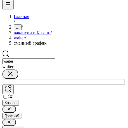
Главная
/
/
...
вакансии в Казани
/
waiter
/
сменный график
waiter
Казань
График
9