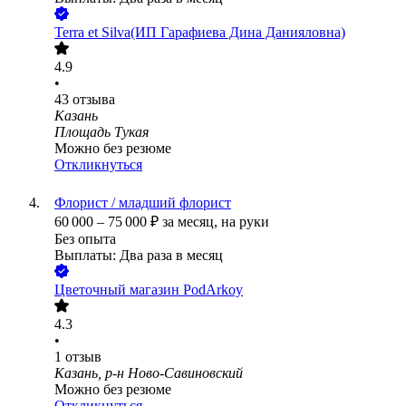
Terra et Silva(ИП Гарафиева Дина Данияловна)
4.9
•
43
отзыва
Казань
Площадь Тукая
Можно без резюме
Откликнуться
Флорист / младший флорист
60 000
–
75 000
₽
за месяц,
на руки
Без опыта
Выплаты: Два раза в месяц
Цветочный магазин PodArkoy
4.3
•
1
отзыв
Казань, р-н Ново-Савиновский
Можно без резюме
Откликнуться