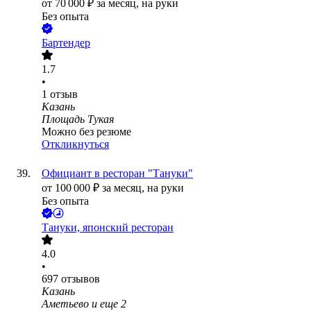
от
70 000
₽
за месяц,
на руки
Без опыта
Бартендер
1.7
•
1
отзыв
Казань
Площадь Тукая
Можно без резюме
Откликнуться
Официант в ресторан "Тануки"
от
100 000
₽
за месяц,
на руки
Без опыта
Тануки, японский ресторан
4.0
•
697
отзывов
Казань
Аметьево
и еще
2