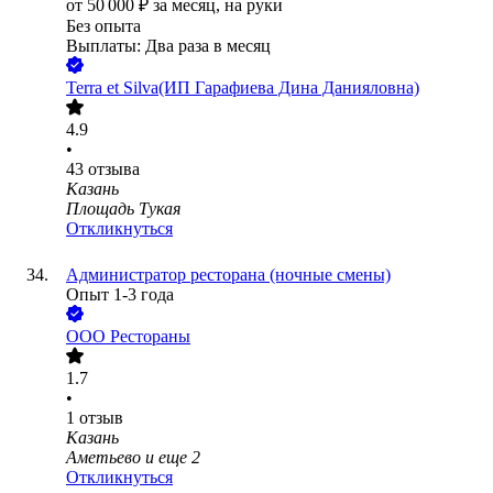
от
50 000
₽
за месяц,
на руки
Без опыта
Выплаты: Два раза в месяц
Terra et Silva(ИП Гарафиева Дина Данияловна)
4.9
•
43
отзыва
Казань
Площадь Тукая
Откликнуться
Администратор ресторана (ночные смены)
Опыт 1-3 года
ООО
Рестораны
1.7
•
1
отзыв
Казань
Аметьево
и еще
2
Откликнуться