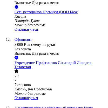
Выплаты: Два раза в месяц
Сеть ресторанов Премиум (ООО База)
Казань
Площадь Тукая
Можно без резюме
Откликнуться
Официант
3 000
₽
за смену,
на руки
Без опыта
Выплаты: Два раза в месяц
Учреждение Профсоюзов Санаторий Ливадия-
Татарстан
2.3
•
7
отзывов
Казань, р-н Советский
Можно без резюме
Откликнуться
Администратор в ресторанный комплекс Vesna