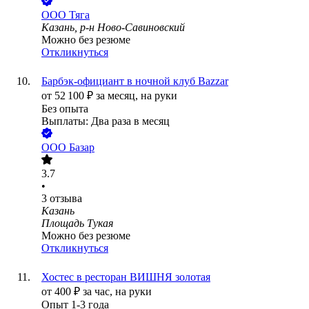
ООО
Тяга
Казань, р-н Ново-Савиновский
Можно без резюме
Откликнуться
Барбэк-официант в ночной клуб Bazzar
от
52 100
₽
за месяц,
на руки
Без опыта
Выплаты: Два раза в месяц
ООО
Базар
3.7
•
3
отзыва
Казань
Площадь Тукая
Можно без резюме
Откликнуться
Хостес в ресторан ВИШНЯ золотая
от
400
₽
за час,
на руки
Опыт 1-3 года