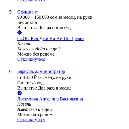
Официант
90 000
–
150 000
сом
за месяц,
на руки
Без опыта
Выплаты: Два раза в месяц
ОсОО Кей Джи Ви Ай Пи Тревел
Казань
Козья слобода
и еще
3
Можно без резюме
Откликнуться
Бариста, администратор
от
4 330
₽
за смену,
на руки
Опыт 1-3 года
Выплаты: Два раза в месяц
Лоскутова Ангелина Васильевна
Казань
Аметьево
и еще
3
Можно без резюме
Откликнуться