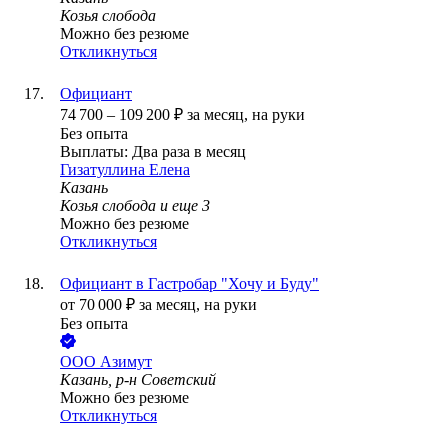
Козья слобода
Можно без резюме
Откликнуться
Официант
74 700
–
109 200
₽
за месяц,
на руки
Без опыта
Выплаты: Два раза в месяц
Гизатуллина Елена
Казань
Козья слобода
и еще
3
Можно без резюме
Откликнуться
Официант в Гастробар "Хочу и Буду"
от
70 000
₽
за месяц,
на руки
Без опыта
ООО
Азимут
Казань, р-н Советский
Можно без резюме
Откликнуться