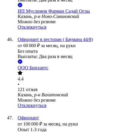
ИП
Муслимов Фарман Садай Оглы
Казань, р-н Ново-Савиновский
Можно без резюме
Откликнуться
Официант в ресторан ( Баумана 44/8)
от
60 000
₽
за месяц,
на руки
Без опыта
Выплаты: Два раза в месяц
ООО
Бинхартс
4.4
•
121
отзыв
Казань, р-н Вахитовский
Можно без резюме
Откликнуться
Официант
от
100 000
₽
за месяц,
на руки
Опыт 1-3 года