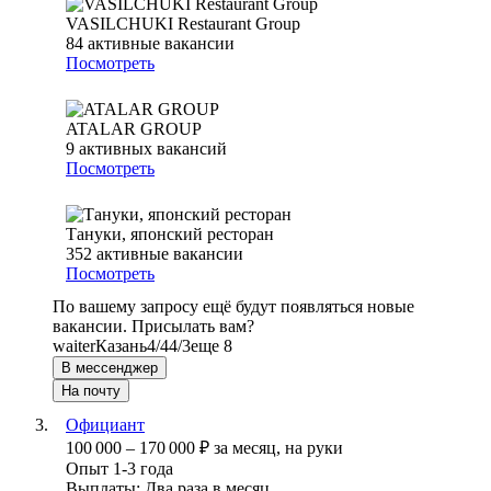
VASILCHUKI Restaurant Group
84
активные вакансии
Посмотреть
ATALAR GROUP
9
активных вакансий
Посмотреть
Тануки, японский ресторан
352
активные вакансии
Посмотреть
По вашему запросу ещё будут появляться новые
вакансии. Присылать вам?
waiter
Казань
4/4
4/3
еще 8
В мессенджер
На почту
Официант
100 000
–
170 000
₽
за месяц,
на руки
Опыт 1-3 года
Выплаты: Два раза в месяц