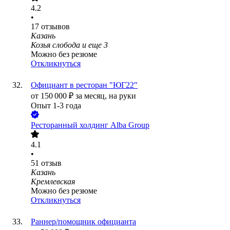
4.2
•
17
отзывов
Казань
Козья слобода
и еще
3
Можно без резюме
Откликнуться
Официант в ресторан "ЮГ22"
от
150 000
₽
за месяц,
на руки
Опыт 1-3 года
Ресторанный холдинг Alba Group
4.1
•
51
отзыв
Казань
Кремлевская
Можно без резюме
Откликнуться
Раннер/помощник официанта